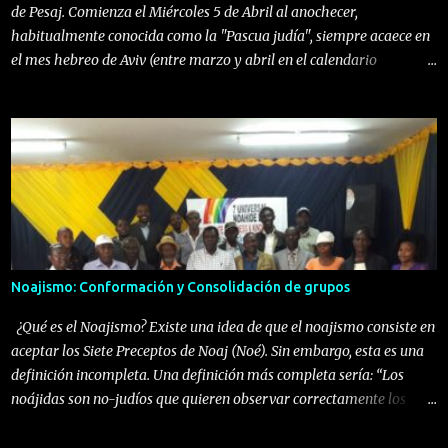
de Pesaj. Comienza el Miércoles 5 de Abril al anochecer,
habitualmente conocida como la "Pascua judía", siempre acaece en
el mes hebreo de Aviv (entre marzo y abril en el calendario
gregoriano), que coincide con la primavera en el hemisferio norte.
Esta particularidad nos enseña sobre la renovación y el despertar
espiritual en la vida de cada individuo. En alusión a esto rabí
Iehoshúa se expresó diciendo que “en el mes de Nisán fuimos
redimidos, y en el mes de Nisan también seremos redimidos en el
futuro” (Talmud de Babilonia, tratado de Rosh hashaná 9). En Pesaj
los hijos de Israel salieron de debajo de la esclavitud egipcia hacia
la libertad física y espiritual, para recibir sobre sí mismos el servicio
al creador del Universo. Según el rabino Shimshon Rafael Hirsh es
Noajismo: Conformación y Consolidación de grupos
apropiado que los judíos al realizar el seder de Pesaj, se concentren
en la segunda copa en la libertad de todo el mundo, la cual depende
¿Qué es el Noajismo? Existe una idea de que el noajismo consiste en
del g...
aceptar los Siete Preceptos de Noaj (Noé). Sin embargo, esta es una
definición incompleta. Una definición más completa sería: “Los
noájidas son no-judíos que quieren observar correctamente los
preceptos que Dios entregó con la Toráh, de acuerdo a lo enseñado a
través de la tradición Judía." Pocas personas conocen que el