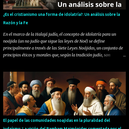
fronteras. A través de este artículo, buscamos honrar la figura de la
mujer, no solo como protagonista en la historia sagrada, sino como
¿Es el cristianismo una forma de idolatría?: Un análisis sobre la
portadora de valores que germinan paz, justicia y vida. Su aporte,
Razón y la Fe
como el Arca de Noaj, que resguarda semillas de renovació...
En el marco de la Halajá judía, el concepto de idolatría para un
noájida (un no judío que sigue las leyes de Noé) se define
principalmente a través de las Siete Leyes Noájidas, un conjunto de
principios éticos y morales que, según la tradición judía, son
obligatorios para toda la humanidad. Una de estas leyes prohíbe
específicamente la idolatría (en hebreo, avodah zarah ), y su
definición es tanto práctica como teológica. Para un noájida, la
idolatría se entiende como cualquier acto o creencia que implique
adorar, venerar o atribuir poder divino a algo que no sea el Dios
único y creador del universo, tal como lo concibe el judaísmo. Esto
incluye, pero no se limita a: Adoración de ídolos físicos : Rezar,
ofrecer sacrificios o realizar rituales ante estatuas, imágenes o
representaciones de deidades o fuerzas sobrenaturales. Culto a
El papel de las comunidades noajidas en la pluralidad del
entidades múltiples : Reconocer o venerar a varios dioses o seres
judaísmo: La visión del Rambam Maimónides comentada por el