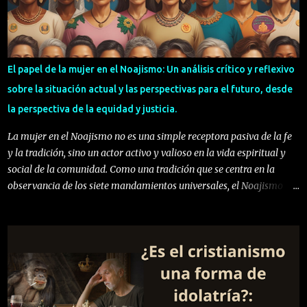
esto debemos analizar que hay en los fundamentos de las creencias
cristianas. El cristianismo empezó con un judío: Jesús vivió como un
judío en tiempos de nuestros más grandes Sabios Talmúdicos. El
gran Hillel vivió una generación antes y Rabi Akiva lo hizo una
El papel de la mujer en el Noajismo: Un análisis crítico y reflexivo
generación después. Sin embargo, nuestras propias fuentes tienen
sobre la situación actual y las perspectivas para el futuro, desde
registrado muy poco sobre la vida de Jesús, o Yashua, sea como le
la perspectiva de la equidad y justicia.
llamen. Todo lo qu...
La mujer en el Noajismo no es una simple receptora pasiva de la fe
y la tradición, sino un actor activo y valioso en la vida espiritual y
social de la comunidad. Como una tradición que se centra en la
observancia de los siete mandamientos universales, el Noajismo
nos llama a desafiar los límites y distinciones artificiales que se han
establecido a lo largo de la historia, incluyendo los roles de género,
en donde el rol de la mujer en el movimiento Noajida, en la sociedad
actual, es fundamentalmente uno de liderazgo, educación y
transformación. En tiempos donde el sentido espiritual y el rol de lo
femenino claman por una relectura profunda, Pensamiento
Noajida se erige como un faro de sabiduría que trasciende credos y