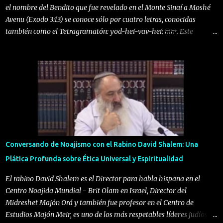
el nombre del Bendito que fue revelado en el Monte Sinaí a Moshé
Avenu (Exodo 3:13) se conoce sólo por cuatro letras, conocidas
también como el Tetragramatón: yod-hei-vav-hei: יהוה. Este
nombre se pronunció hasta el año 586 A.C. o sea hasta la
destrucción del primer templo, y se pronunciaba con las vocales
correspondientes, pero con el transcurso de la historia se olvidó la
forma correcta de hacerlo y tradicionalmente se omite Su
pronunciación por respeto a Su santidad y ante la posibilidad de
hacerlo incorrectamente lo cuál sería una falta gravísima. Antes de
la era cristiana ya se había sustituido por ADONAI o ADONAI
ELOHIM (SEÑOR D-OS). Más tarde ADONAI se cambió por
HASHEM o el SHEMA arameo que quiere decir "El Nombre". Hoy en
Conversando de Noajismo con el Rabino David Shalem: Una
día es más común mencionar Hakadosh BarujHu (el Bendito) ó el
Plática Profunda sobre Ética Universal y Espiritualidad
Boré Olam (Creador del Universo). Cuando se tradujo la Biblia
Hebrea (Tanáj) al griego que era un idioma más univer...
El rabino David Shalem es el Director para habla hispana en el
Centro Noajida Mundial - Brit Olam en Israel, Director del
Midreshet Majón Orá y también fue profesor en el Centro de
Estudios Majón Meir, es uno de los más respetables líderes judíos en