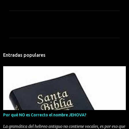
C
o
m
e
n
Entradas populares
t
a
r
i
o
s
Por qué NO es Correcto el nombre JEHOVA?
La gramática del hebreo antiguo no contiene vocales, es por eso que