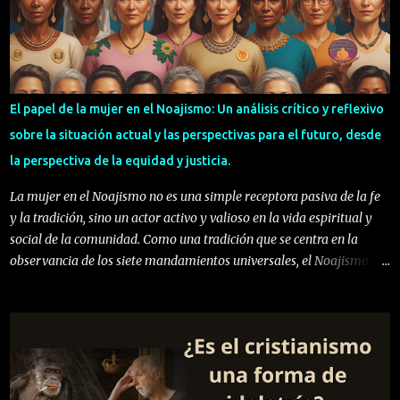
Jesús? En definitiva, ¿Por qué no somos cristianos? Para entender
esto debemos analizar que hay en los fundamentos de las creencias
cristianas. El cristianismo empezó con un judío: Jesús vivió como un
judío en tiempos de nuestros más grandes Sabios Talmúdicos. El
gran Hillel vivió una generación antes y Rabi Akiva lo hizo una
El papel de la mujer en el Noajismo: Un análisis crítico y reflexivo
generación después. Sin embargo, nuestras propias fuentes tienen
sobre la situación actual y las perspectivas para el futuro, desde
registrado muy poco sobre la vida de Jesús, o Yashua, sea como le
la perspectiva de la equidad y justicia.
llamen. Todo lo qu...
La mujer en el Noajismo no es una simple receptora pasiva de la fe
y la tradición, sino un actor activo y valioso en la vida espiritual y
social de la comunidad. Como una tradición que se centra en la
observancia de los siete mandamientos universales, el Noajismo
nos llama a desafiar los límites y distinciones artificiales que se han
establecido a lo largo de la historia, incluyendo los roles de género,
en donde el rol de la mujer en el movimiento Noajida, en la sociedad
actual, es fundamentalmente uno de liderazgo, educación y
transformación. En tiempos donde el sentido espiritual y el rol de lo
femenino claman por una relectura profunda, Pensamiento