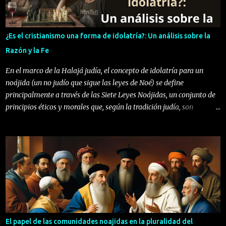
Noajida se erige como un faro de sabiduría que trasciende credos y
fronteras. A través de este artículo, buscamos honrar la figura de la
mujer, no solo como protagonista en la historia sagrada, sino como
¿Es el cristianismo una forma de idolatría?: Un análisis sobre la
portadora de valores que germinan paz, justicia y vida. Su aporte,
Razón y la Fe
como el Arca de Noaj, que resguarda semillas de renovació...
En el marco de la Halajá judía, el concepto de idolatría para un
noájida (un no judío que sigue las leyes de Noé) se define
principalmente a través de las Siete Leyes Noájidas, un conjunto de
principios éticos y morales que, según la tradición judía, son
obligatorios para toda la humanidad. Una de estas leyes prohíbe
específicamente la idolatría (en hebreo, avodah zarah ), y su
definición es tanto práctica como teológica. Para un noájida, la
idolatría se entiende como cualquier acto o creencia que implique
adorar, venerar o atribuir poder divino a algo que no sea el Dios
único y creador del universo, tal como lo concibe el judaísmo. Esto
incluye, pero no se limita a: Adoración de ídolos físicos : Rezar,
ofrecer sacrificios o realizar rituales ante estatuas, imágenes o
representaciones de deidades o fuerzas sobrenaturales. Culto a
El papel de las comunidades noajidas en la pluralidad del