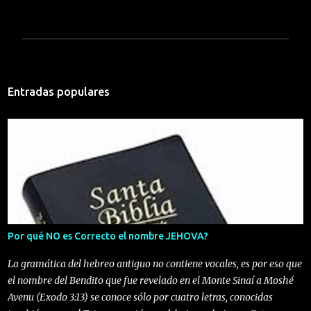
P
u
b
Entradas populares
l
i
c
a
r
u
n
c
o
m
e
n
Por qué NO es Correcto el nombre JEHOVA?
t
a
La gramática del hebreo antiguo no contiene vocales, es por eso que
r
el nombre del Bendito que fue revelado en el Monte Sinaí a Moshé
i
Avenu (Exodo 3:13) se conoce sólo por cuatro letras, conocidas
o