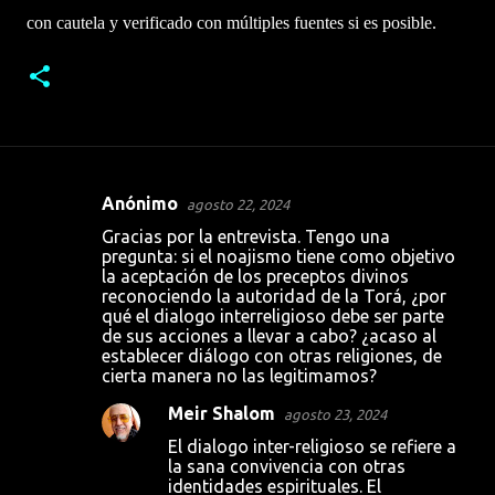
con cautela y verificado con múltiples fuentes si es posible.
Anónimo
agosto 22, 2024
C
Gracias por la entrevista. Tengo una
o
pregunta: si el noajismo tiene como objetivo
la aceptación de los preceptos divinos
m
reconociendo la autoridad de la Torá, ¿por
e
qué el dialogo interreligioso debe ser parte
de sus acciones a llevar a cabo? ¿acaso al
n
establecer diálogo con otras religiones, de
t
cierta manera no las legitimamos?
a
Meir Shalom
agosto 23, 2024
r
El dialogo inter-religioso se refiere a
i
la sana convivencia con otras
identidades espirituales. El