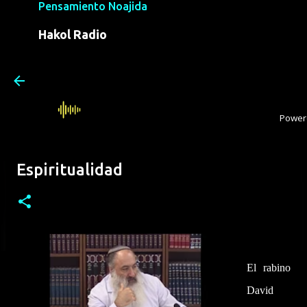
Pensamiento Noajida
Ir 
Hakol Radio
Conversando de Noajismo con el
Rabino David Shalem: Una Plática
Profunda sobre Ética Universal y
Espiritualidad
El rabino
David