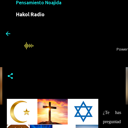
Pensamiento Noajida
Ir 
Hakol Radio
Diferencias Clave entre el
Noajismo y las Religiones
Tradicionales
¿Te has
preguntad